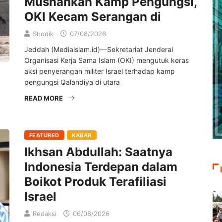
Musnahkan Kamp Pengungsi,
OKI Kecam Serangan di
Shodik
07/08/2026
Jeddah (Mediaislam.id)—Sekretariat Jenderal
Organisasi Kerja Sama Islam (OKI) mengutuk keras
aksi penyerangan militer Israel terhadap kamp
pengungsi Qalandiya di utara
READ MORE
FEATURED
KABAR
Ikhsan Abdullah: Saatnya
Indonesia Terdepan dalam
Boikot Produk Terafiliasi
Israel
Redaksi
06/08/2026