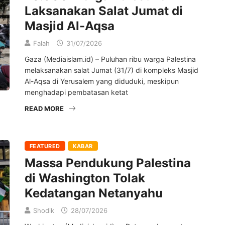
Laksanakan Salat Jumat di
Masjid Al-Aqsa
Falah
31/07/2026
Gaza (Mediaislam.id) – Puluhan ribu warga Palestina
melaksanakan salat Jumat (31/7) di kompleks Masjid
Al-Aqsa di Yerusalem yang diduduki, meskipun
menghadapi pembatasan ketat
READ MORE
FEATURED
KABAR
Massa Pendukung Palestina
di Washington Tolak
Kedatangan Netanyahu
Shodik
28/07/2026