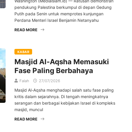
Washington (Mediaislam.id) — Ratusan demonstran
pendukung Palestina berkumpul di depan Gedung
Putih pada Senin untuk memprotes kunjungan
Perdana Menteri Israel Benjamin Netanyahu
READ MORE
KABAR
Masjid Al-Aqsha Memasuki
Fase Paling Berbahaya
Falah
27/07/2026
Masjid Al-Aqsha menghadapi salah satu fase paling
kritis dalam sejarahnya. Di tengah meningkatnya
serangan dan berbagai kebijakan Israel di kompleks
masjid, muncul
READ MORE