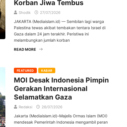
Korban Jiwa Tembus
Shodik
27/07/2026
JAKARTA (Mediaislam.id) — Sembilan lagi warga
Palestina tewas akibat tembakan tentara Israel di
Gaza dalam 24 jam terakhir. Peristiwa ini
melambungkan jumlah korban
READ MORE
FEATURED
KABAR
MOI Desak Indonesia Pimpin
Gerakan Internasional
Selamatkan Gaza
Redaksi
26/07/2026
Jakarta (Mediaislam.id)–Majelis Ormas Islam (MOI)
mendesak Pemerintah Indonesia mengambil peran