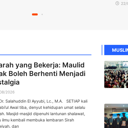
22/07/2026
MUSLI
arah yang Bekerja: Maulid
ak Boleh Berhenti Menjadi
talgia
08/2026
Dr. Salahuddin El Ayyubi, Lc., M.A. SETIAP kali
Rabi’ul Awal tiba, denyut kehidupan umat selalu
h. Masjid-masjid dipenuhi lantunan shalawat,
is ilmu kembali membuka lembaran Sirah
iyah, dan