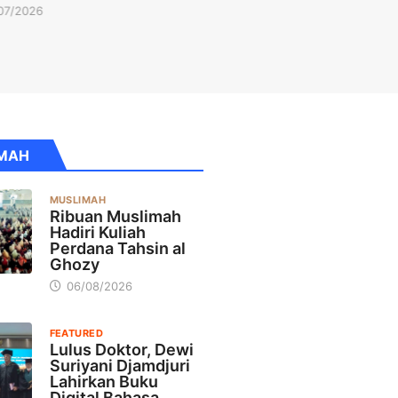
MAH
MUSLIMAH
Ribuan Muslimah
Hadiri Kuliah
Perdana Tahsin al
Ghozy
06/08/2026
FEATURED
Lulus Doktor, Dewi
Suriyani Djamdjuri
Lahirkan Buku
Digital Bahasa