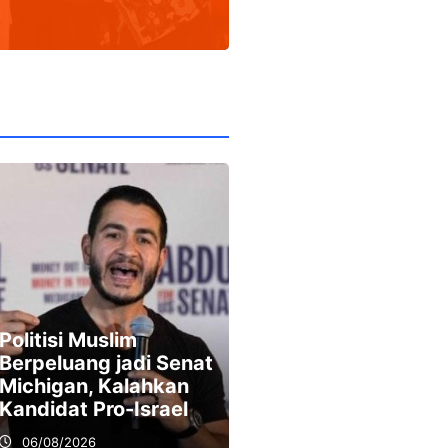
Infokom MUI DKI
Politisi Muslim
Sesat Map Masih
Berpeluang jadi Senat
Diselamatkan, S
Michigan, Kalahkan
Digital Dampak
Kandidat Pro-Israel
Panjang
06/08/2026
06/08/2026