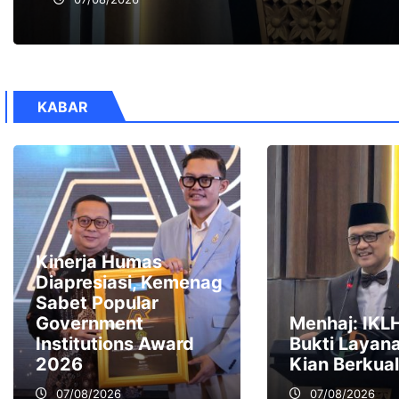
KABAR
Kinerja Humas
Diapresiasi, Kemenag
Sabet Popular
Government
Menhaj: IKL
Institutions Award
Bukti Layana
2026
Kian Berkual
07/08/2026
07/08/2026