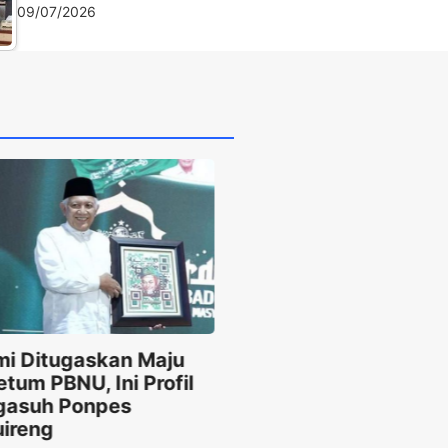
09/07/2026
am Malik bin Anas:
lita Ilmu dari Kota
dinah dan
2/06/2026