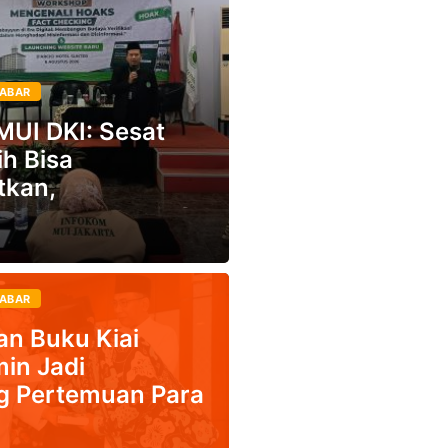
ABAR
MUI DKI: Sesat
h Bisa
tkan,
ABAR
an Buku Kiai
min Jadi
 Pertemuan Para