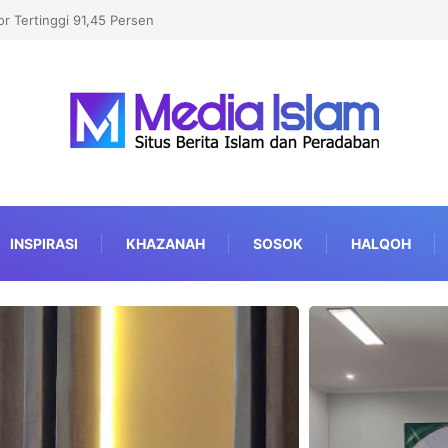
ichigan, Kalahkan Kandidat Pro-Israel
INSPIRASI
KHAZANAH
SOSOK
HALQOH