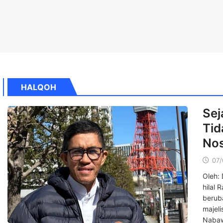
HALQOH
Sej
Tid
Nos
07/
Oleh: 
hilal 
beruba
majel
Nabaw