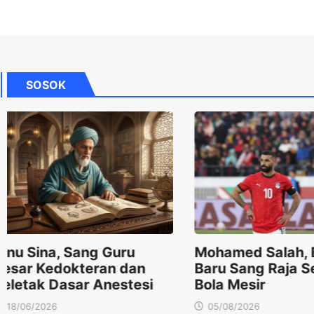
SOSOK
Mohamed Salah, Babak
Kiai Marsudi S
Baru Sang Raja Sepak
Maju Calon Ket
Bola Mesir
Muktamar ke-
05/08/2026
04/08/2026