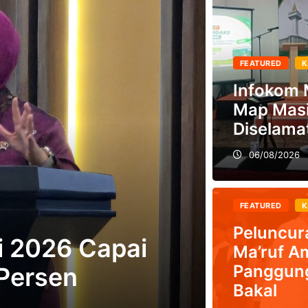
FEATURED
K
Infokom 
Map Masi
Diselama
06/08/2026
FEATURED
K
siasi, Kemenag
Peluncur
nment
Ma’ruf A
Panggung
26
Bakal