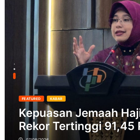
FEATURED
KABAR
Kinerja Humas Diapre
Sabet Popular Gover
Institutions Award 20
07/08/2026