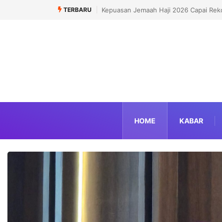
TERBARU
Politisi Muslim Berpeluang jadi Senat M
HOME
KABAR