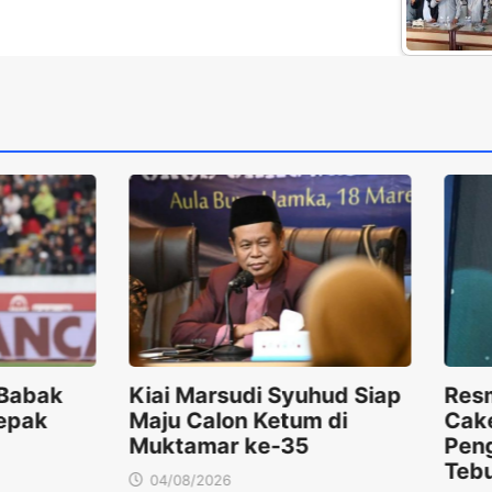
yuhud Siap
Resmi Ditugaskan Maju
Im
um di
Caketum PBNU, Ini Profil
Pe
35
Pengasuh Ponpes
Ma
Tebuireng
2