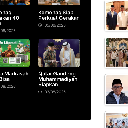
enag
Kemenag Siap
akan 40
Perkuat Gerakan
u
05/08/2026
/08/2026
a Madrasah
Qatar Gandeng
 Bisa
Muhammadiyah
Siapkan
/08/2026
03/08/2026