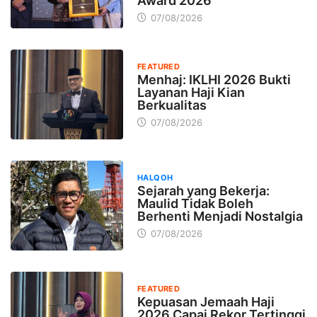
Award 2026
07/08/2026
FEATURED
Menhaj: IKLHI 2026 Bukti
Layanan Haji Kian
Berkualitas
07/08/2026
HALQOH
Sejarah yang Bekerja:
Maulid Tidak Boleh
Berhenti Menjadi Nostalgia
07/08/2026
FEATURED
Kepuasan Jemaah Haji
2026 Capai Rekor Tertinggi