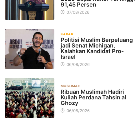
91,45 Persen
07/08/2026
KABAR
Politisi Muslim Berpeluang
jadi Senat Michigan,
Kalahkan Kandidat Pro-
Israel
06/08/2026
MUSLIMAH
Ribuan Muslimah Hadiri
Kuliah Perdana Tahsin al
Ghozy
06/08/2026