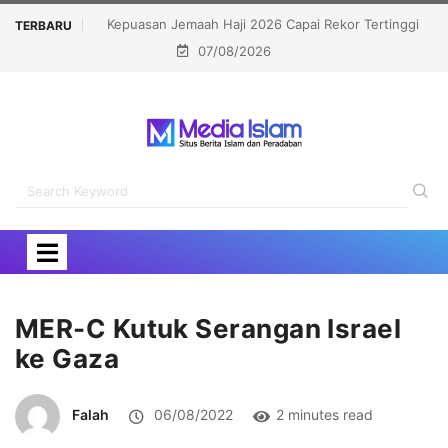
6 Capai Rekor Tertinggi
Politisi Muslim Berpeluang jadi Senat Mich
TERBARU
07/08/2026
ersen
Kalahkan Kandidat Pro-Israel
MER-C Kutuk Serangan Israel
ke Gaza
Falah
06/08/2022
2 minutes read