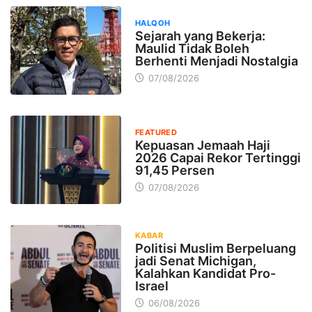
HALQOH
Sejarah yang Bekerja:
Maulid Tidak Boleh
Berhenti Menjadi Nostalgia
07/08/2026
FEATURED
Kepuasan Jemaah Haji
2026 Capai Rekor Tertinggi
91,45 Persen
07/08/2026
KABAR
Politisi Muslim Berpeluang
jadi Senat Michigan,
Kalahkan Kandidat Pro-
Israel
06/08/2026