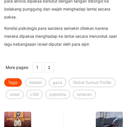
para aktivis dipaksa berlutut dengan tangan diborgol ke
belakang punggung dan wajah menghadap lantai secara
paksa.
Kondisi psikologis para sandera semakin ditekan karena
mereka dipaksa menghadap ke lantai secara merunduk saat
lagu kebangsaan Israel diputar oleh para sipir.
More pages:
1
2
Tags:
Adalah
gaza
Global Sumud Flotilla
israel
LSM
palestina
tahanan