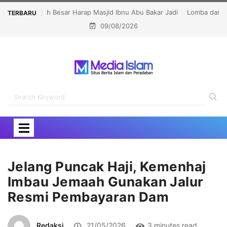
Lomba dan Karnaval HUT RI Jangan Jadi Ajang Judi
TERBARU
09/08/2026
dan Kampanye LGBT
Jelang Puncak Haji, Kemenhaj
Imbau Jemaah Gunakan Jalur
Resmi Pembayaran Dam
Redaksi
21/05/2026
3 minutes read