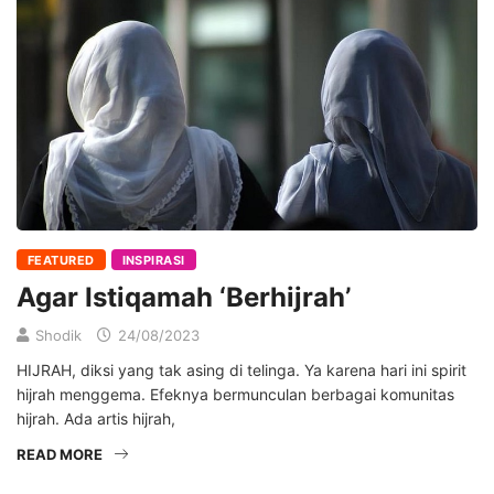
FEATURED
INSPIRASI
Agar Istiqamah ‘Berhijrah’
Shodik
24/08/2023
HIJRAH, diksi yang tak asing di telinga. Ya karena hari ini spirit
hijrah menggema. Efeknya bermunculan berbagai komunitas
hijrah. Ada artis hijrah,
READ MORE