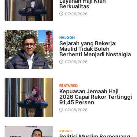
Layanan Haji Kian
Berkualitas
07/08/2026
HALQOH
Sejarah yang Bekerja:
Maulid Tidak Boleh
Berhenti Menjadi Nostalgia
07/08/2026
FEATURED
Kepuasan Jemaah Haji
2026 Capai Rekor Tertinggi
91,45 Persen
07/08/2026
KABAR
Politisi Muslim Berpeluang