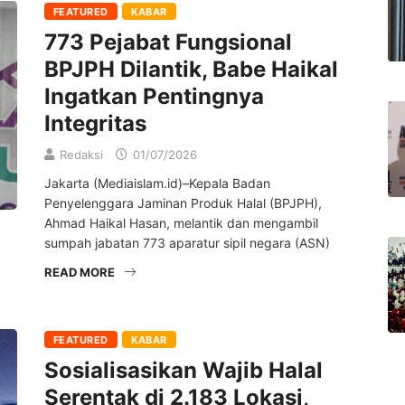
FEATURED
KABAR
773 Pejabat Fungsional
BPJPH Dilantik, Babe Haikal
Ingatkan Pentingnya
Integritas
Redaksi
01/07/2026
Jakarta (Mediaislam.id)–Kepala Badan
Penyelenggara Jaminan Produk Halal (BPJPH),
Ahmad Haikal Hasan, melantik dan mengambil
sumpah jabatan 773 aparatur sipil negara (ASN)
READ MORE
FEATURED
KABAR
Sosialisasikan Wajib Halal
Serentak di 2.183 Lokasi,