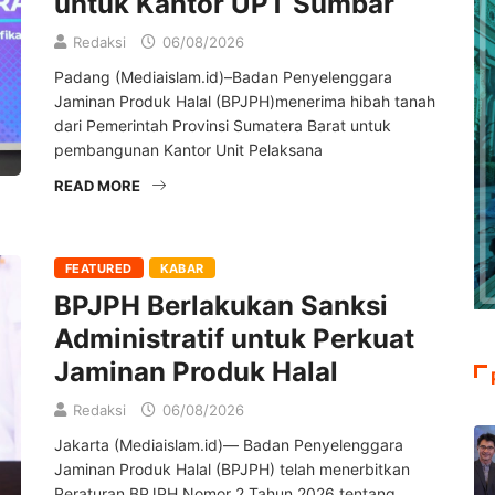
untuk Kantor UPT Sumbar
Redaksi
06/08/2026
Padang (Mediaislam.id)–Badan Penyelenggara
Jaminan Produk Halal (BPJPH)menerima hibah tanah
dari Pemerintah Provinsi Sumatera Barat untuk
pembangunan Kantor Unit Pelaksana
READ MORE
FEATURED
KABAR
BPJPH Berlakukan Sanksi
Administratif untuk Perkuat
Jaminan Produk Halal
Redaksi
06/08/2026
Jakarta (Mediaislam.id)— Badan Penyelenggara
Jaminan Produk Halal (BPJPH) telah menerbitkan
Peraturan BPJPH Nomor 2 Tahun 2026 tentang