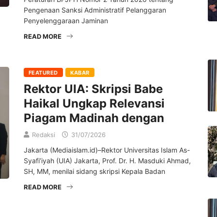
Pengenaan Sanksi Administratif Pelanggaran
Penyelenggaraan Jaminan
READ MORE
FEATURED
KABAR
Rektor UIA: Skripsi Babe
Haikal Ungkap Relevansi
Piagam Madinah dengan
Redaksi
31/07/2026
Jakarta (Mediaislam.id)–Rektor Universitas Islam As-
Syafi’iyah (UIA) Jakarta, Prof. Dr. H. Masduki Ahmad,
SH, MM, menilai sidang skripsi Kepala Badan
READ MORE