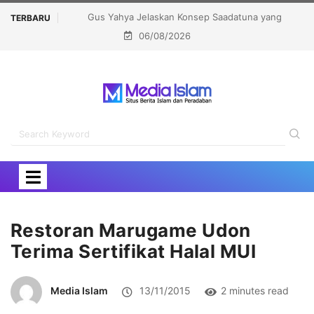
laskan Konsep Saadatuna yang
Khutbatul ‘Arsy Darunnajah, Men
TERBARU
06/08/2026
kan Kiai Mahfudz Shiddiq
Pesantren untuk Pencetakan Ka
Restoran Marugame Udon
Terima Sertifikat Halal MUI
Media Islam
13/11/2015
2 minutes read