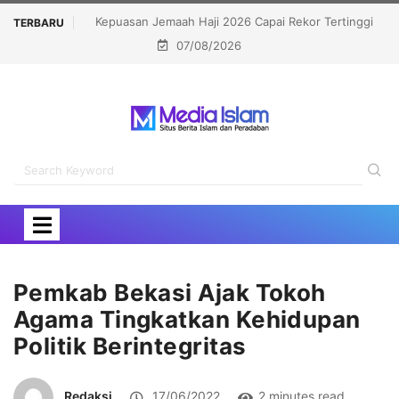
kor Tertinggi
Bongkar Siasat Israel Musnahkan Kamp Pengungsi,
TERBARU
07/08/2026
OKI Kecam Serangan di Yerusalem
Pemkab Bekasi Ajak Tokoh
Agama Tingkatkan Kehidupan
Politik Berintegritas
Redaksi
17/06/2022
2 minutes read