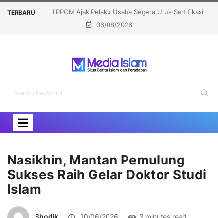
s Sertifikasi
Muslim Family Expo 2026 Bidik 12 Ribu Pengunjung,
TERBARU
06/08/2026
Hadirkan Bazar Halal hingga Kajian Nasional
Nasikhin, Mantan Pemulung
Sukses Raih Gelar Doktor Studi
Islam
Shodik
10/06/2026
3 minutes read