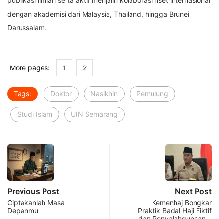
publikasi ilmiah serta aktif menjalin kolaborasi riset internasional
dengan akademisi dari Malaysia, Thailand, hingga Brunei
Darussalam.
More pages:
1
2
Tags:
Doktor
Nasikhin
Pemulung
Studi Islam
UIN Semarang
Previous Post
Next Post
Ciptakanlah Masa
Kemenhaj Bongkar
Depanmu
Praktik Badal Haji Fiktif
dan Penyalahgunaan…