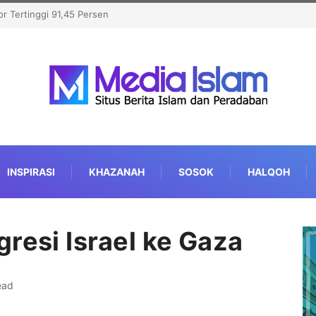
sen
Bongkar Siasat Israel Musnahkan Kamp Pengungsi, OKI Kecam
Serangan di Yerusalem
INSPIRASI
KHAZANAH
SOSOK
HALQOH
resi Israel ke Gaza
ead