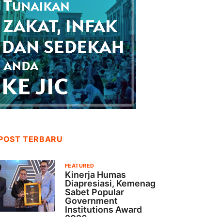
POST TERBARU
FEATURED
Kinerja Humas
Diapresiasi, Kemenag
Sabet Popular
Government
Institutions Award