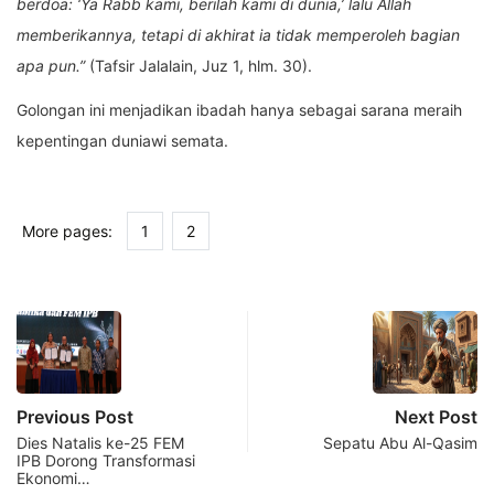
berdoa: ‘Ya Rabb kami, berilah kami di dunia,’ lalu Allah
memberikannya, tetapi di akhirat ia tidak memperoleh bagian
apa pun.”
(Tafsir Jalalain, Juz 1, hlm. 30).
Golongan ini menjadikan ibadah hanya sebagai sarana meraih
kepentingan duniawi semata.
More pages:
1
2
Previous Post
Next Post
Dies Natalis ke-25 FEM
Sepatu Abu Al-Qasim
IPB Dorong Transformasi
Ekonomi…