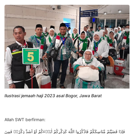
Ilustrasi jemaah haji 2023 asal Bogor, Jawa Barat
Allah SWT berfirman:
فَاِذَا قَضَيْتُمْ مَّنَاسِكَكُمْ فَاذْكُرُوا اللّٰهَ كَذِكْرِكُمْ اٰبَاۤءَكُمْ اَوْ اَشَدَّ ذِكْرًاۗ فَمِنَ