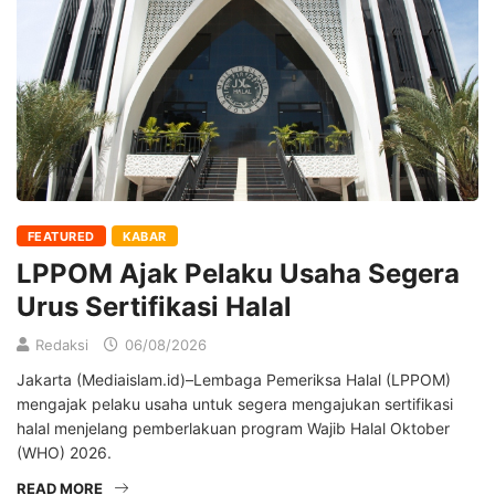
FEATURED
KABAR
LPPOM Ajak Pelaku Usaha Segera
Urus Sertifikasi Halal
Redaksi
06/08/2026
Jakarta (Mediaislam.id)–Lembaga Pemeriksa Halal (LPPOM)
mengajak pelaku usaha untuk segera mengajukan sertifikasi
halal menjelang pemberlakuan program Wajib Halal Oktober
(WHO) 2026.
READ MORE