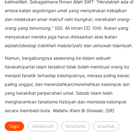
kalimatillah. Sebagaimana firman Allah SWT:
“Hendaklah ada di
antara kalian segolongan umat yang menyerukan kebajikan
dan melakukan amar makruf nahi mungkar; merekalah orang-
orang yang beruntung.
” (QS. Ali Imran [3]: 104). Ikatan yang
menyatukan mereka juga harus didasarkan atas ikatan
aqidah/ideologi
(rabithah mabda’iyah)
dan ukhuwah Islamiyah.
Namun, bergabungnya seseorang ke dalam sebuah
harakah/partai Islam tersebut tidak boleh membuat orang itu
menjadi fanatik terhadap kelompoknya, merasa paling benar,
paling unggul, dan merendahkan/meremehkan kelompok lain
yang berakibat perpecahan umat. Sebab Islam telah
mengharamkan fanatisme hizbiyah dan membela kelompok
secara membabi-buta.
Wallahu A’lam Bi Shawab. [SR]
Tags:
Ashabiyah
fanatisme
ta'ashub