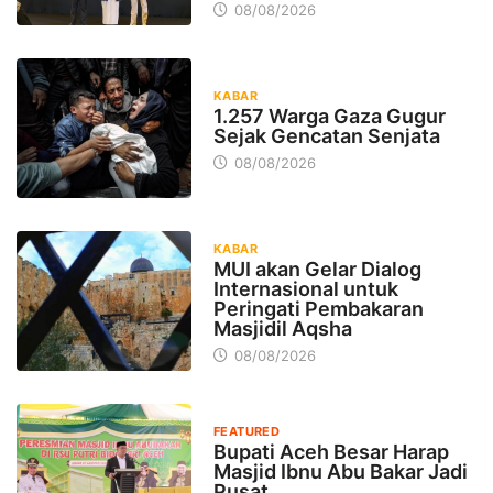
08/08/2026
KABAR
1.257 Warga Gaza Gugur
Sejak Gencatan Senjata
08/08/2026
KABAR
MUI akan Gelar Dialog
Internasional untuk
Peringati Pembakaran
Masjidil Aqsha
08/08/2026
FEATURED
Bupati Aceh Besar Harap
Masjid Ibnu Abu Bakar Jadi
Pusat