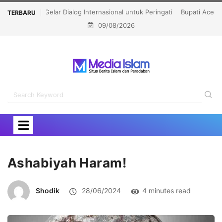
Bupati Aceh Besar Harap Masjid Ibnu Abu Bakar Jadi
TERBARU
09/08/2026
Pusat Pembinaan Umat
Ashabiyah Haram!
Shodik
28/06/2024
4 minutes read