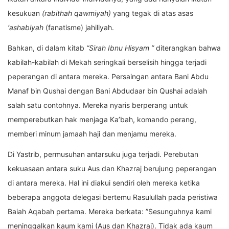
kesukuan
(rabithah qawmiyah)
yang tegak di atas asas
‘ashabiyah
(fanatisme) jahiliyah.
Bahkan, di dalam kitab
“Sirah Ibnu Hisyam ”
diterangkan bahwa
kabilah-kabilah di Mekah seringkali berselisih hingga terjadi
peperangan di antara mereka. Persaingan antara Bani Abdu
Manaf bin Qushai dengan Bani Abdudaar bin Qushai adalah
salah satu contohnya. Mereka nyaris berperang untuk
memperebutkan hak menjaga Ka’bah, komando perang,
memberi minum jamaah haji dan menjamu mereka.
Di Yastrib, permusuhan antarsuku juga terjadi. Perebutan
kekuasaan antara suku Aus dan Khazraj berujung peperangan
di antara mereka. Hal ini diakui sendiri oleh mereka ketika
beberapa anggota delegasi bertemu Rasulullah pada peristiwa
Baiah Aqabah pertama. Mereka berkata: ”Sesunguhnya kami
meninggalkan kaum kami (Aus dan Khazraj). Tidak ada kaum