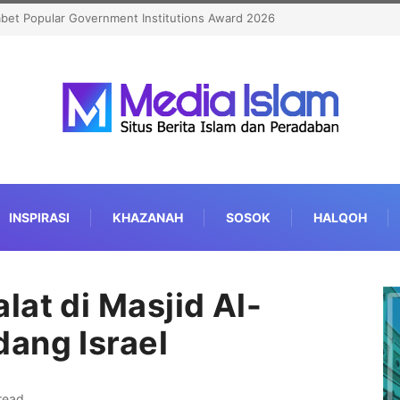
nan Haji Kian Berkualitas
INSPIRASI
KHAZANAH
SOSOK
HALQOH
at di Masjid Al-
ang Israel
read