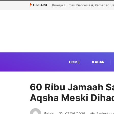
TERBARU
pular Government Institutions Award 2026
Menhaj: IKLHI 2026 Bukti Laya
HOME
KABAR
60 Ribu Jamaah Sal
Aqsha Meski Dihad
Falah
07/06/2026
2 minutes 