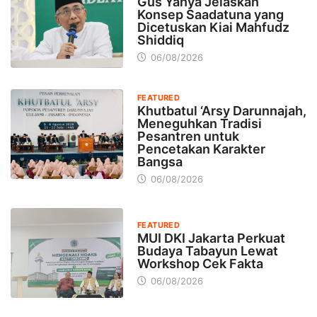
Gus Yahya Jelaskan
Konsep Saadatuna yang
Dicetuskan Kiai Mahfudz
Shiddiq
06/08/2026
FEATURED
Khutbatul ‘Arsy Darunnajah,
Meneguhkan Tradisi
Pesantren untuk
Pencetakan Karakter
Bangsa
06/08/2026
FEATURED
MUI DKI Jakarta Perkuat
Budaya Tabayun Lewat
Workshop Cek Fakta
06/08/2026