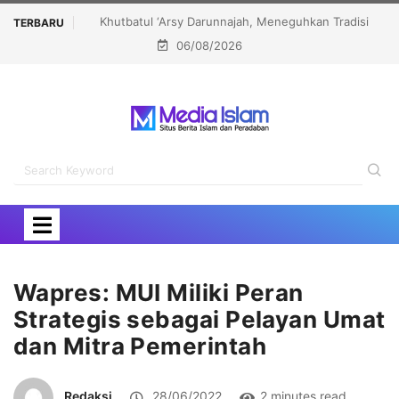
hkan Tradisi
MUI DKI Jakarta Perkuat Budaya Tabayun Lewat
TERBARU
06/08/2026
kter Bangsa
Workshop Cek Fakta
Wapres: MUI Miliki Peran
Strategis sebagai Pelayan Umat
dan Mitra Pemerintah
Redaksi
28/06/2022
2 minutes read