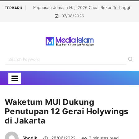
ekor Tertinggi
Politisi Muslim Berpeluang jadi Senat Michigan,
TERBARU
07/08/2026
Kalahkan Kandidat Pro-Israel
Waketum MUI Dukung
Penutupan 12 Gerai Holywings
di Jakarta
Shodik
28/06/2022
2 minutes read