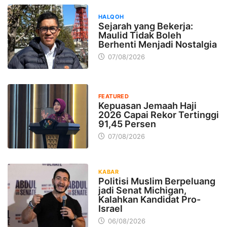
HALQOH
Sejarah yang Bekerja:
Maulid Tidak Boleh
Berhenti Menjadi Nostalgia
07/08/2026
FEATURED
Kepuasan Jemaah Haji
2026 Capai Rekor Tertinggi
91,45 Persen
07/08/2026
KABAR
Politisi Muslim Berpeluang
jadi Senat Michigan,
Kalahkan Kandidat Pro-
Israel
06/08/2026