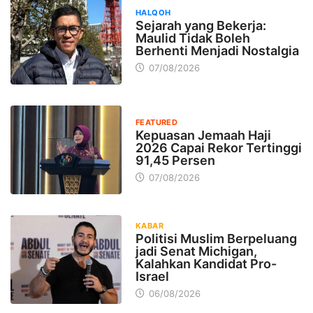
HALQOH
Sejarah yang Bekerja:
Maulid Tidak Boleh
Berhenti Menjadi Nostalgia
07/08/2026
FEATURED
Kepuasan Jemaah Haji
2026 Capai Rekor Tertinggi
91,45 Persen
07/08/2026
KABAR
Politisi Muslim Berpeluang
jadi Senat Michigan,
Kalahkan Kandidat Pro-
Israel
06/08/2026