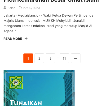
Falah
27/10/2023
Jakarta (Mediaislam.id) – Wakil Ketua Dewan Pertimbangan
Majelis Ulama Indonesia (MUI) KH Muhyiddin Junaidi
mengecam keras tindakan Israel yang menutup Masjid Al-
Aqsha. “
READ MORE
…
1
2
3
11