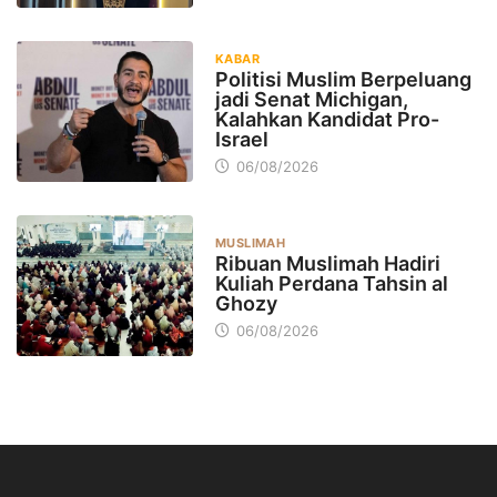
KABAR
Politisi Muslim Berpeluang
jadi Senat Michigan,
Kalahkan Kandidat Pro-
Israel
06/08/2026
MUSLIMAH
Ribuan Muslimah Hadiri
Kuliah Perdana Tahsin al
Ghozy
06/08/2026