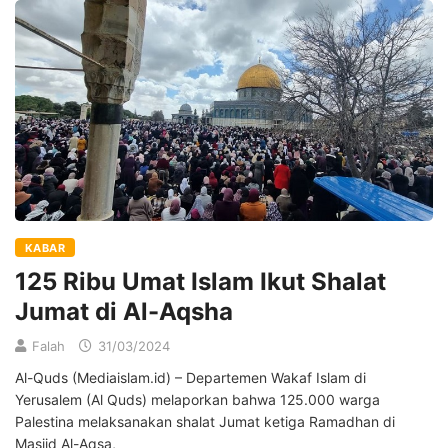
KABAR
125 Ribu Umat Islam Ikut Shalat
Jumat di Al-Aqsha
Falah
31/03/2024
Al-Quds (Mediaislam.id) – Departemen Wakaf Islam di
Yerusalem (Al Quds) melaporkan bahwa 125.000 warga
Palestina melaksanakan shalat Jumat ketiga Ramadhan di
Masjid Al-Aqsa,