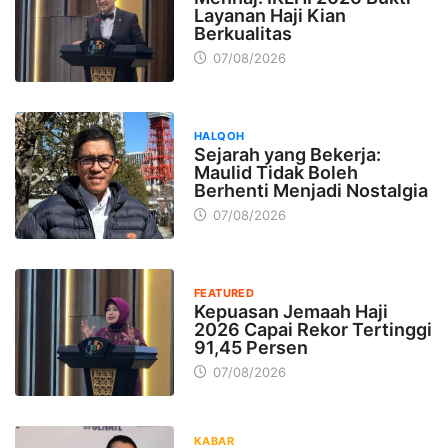
Layanan Haji Kian
Berkualitas
07/08/2026
HALQOH
Sejarah yang Bekerja:
Maulid Tidak Boleh
Berhenti Menjadi Nostalgia
07/08/2026
FEATURED
Kepuasan Jemaah Haji
2026 Capai Rekor Tertinggi
91,45 Persen
07/08/2026
KABAR