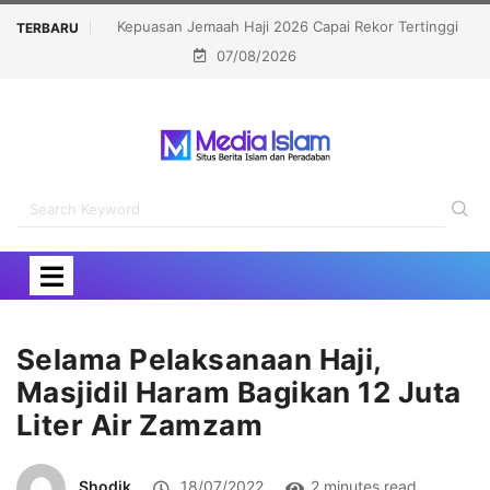
ekor Tertinggi
Politisi Muslim Berpeluang jadi Senat Michigan,
TERBARU
07/08/2026
Kalahkan Kandidat Pro-Israel
Selama Pelaksanaan Haji,
Masjidil Haram Bagikan 12 Juta
Liter Air Zamzam
Shodik
18/07/2022
2 minutes read