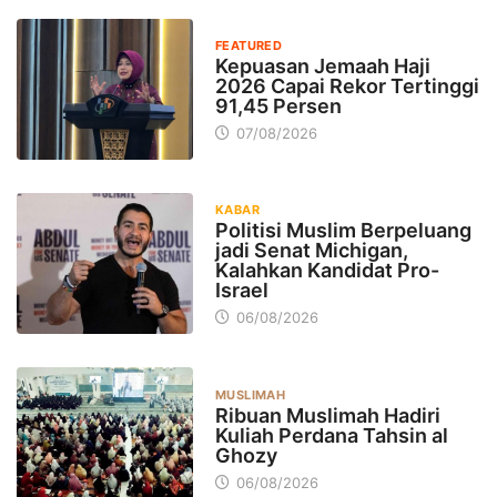
FEATURED
Kepuasan Jemaah Haji
2026 Capai Rekor Tertinggi
91,45 Persen
07/08/2026
KABAR
Politisi Muslim Berpeluang
jadi Senat Michigan,
Kalahkan Kandidat Pro-
Israel
06/08/2026
MUSLIMAH
Ribuan Muslimah Hadiri
Kuliah Perdana Tahsin al
Ghozy
06/08/2026