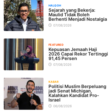
HALQOH
Sejarah yang Bekerja:
Maulid Tidak Boleh
Berhenti Menjadi Nostalgia
07/08/2026
FEATURED
Kepuasan Jemaah Haji
2026 Capai Rekor Tertinggi
91,45 Persen
07/08/2026
KABAR
Politisi Muslim Berpeluang
jadi Senat Michigan,
Kalahkan Kandidat Pro-
Israel
06/08/2026