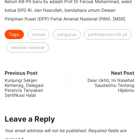
Ketum KB-PII baru itu adalah Prof Dr Farouk Muhammad, wakil
ketua DPD RI, dan Nasrullah, bendahara umum Dewan
Pimpinan Pusat (DPP) Partai Amanat Nasional (PAN). [MSR]
Tags:
munas
pengurus
perhimpunan kb pii
seminar nasional
Previous Post
Next Post
Kunjungi Sekjen
Dear Ukhti, Ini Nasehat
Kemenag, Delegasi
Saudarimu Tentang
Perancis Tanyakan
Hijabmu
Sertifikasi Halal
Leave a Reply
Your email address will not be published.
Required fields are