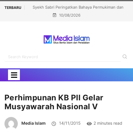
gatkan Bahaya Permukiman dan
KPIPA Luncurkan Al-Aqsa Memanggil 
TERBARU
10/08/2026
srael di Sekitar Al-Aqsha
Barat (ALMA)
Perhimpunan KB PII Gelar
Musyawarah Nasional V
Media Islam
14/11/2015
2 minutes read