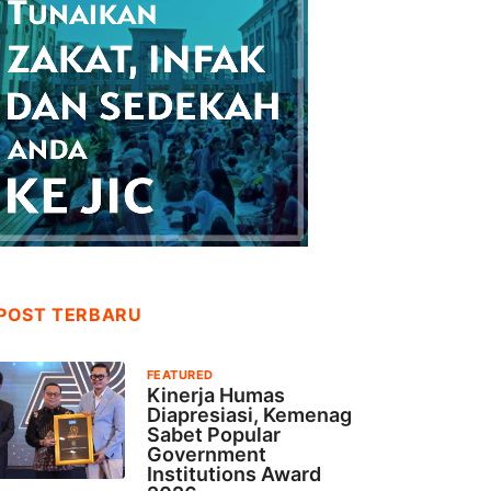
POST TERBARU
FEATURED
Kinerja Humas
Diapresiasi, Kemenag
Sabet Popular
Government
Institutions Award