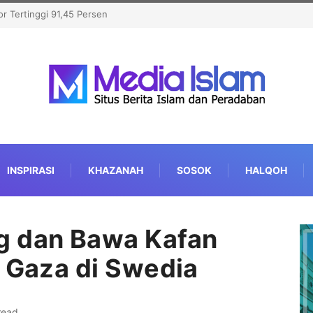
hkan Kamp Pengungsi, OKI Kecam
INSPIRASI
KHAZANAH
SOSOK
HALQOH
g dan Bawa Kafan
s Gaza di Swedia
read