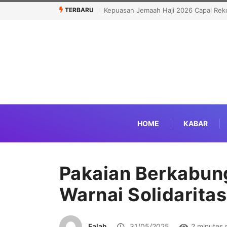
TERBARU
 2026 Capai Rekor Tertinggi 91,45 Persen
Bongkar Siasat Israel Musna
Serangan di Yerusalem
HOME
KABAR
Pakaian Berkabun
Warnai Solidarita
Falah
31/05/2025
2 minutes 