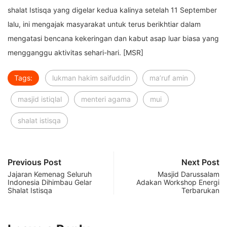
shalat Istisqa yang digelar kedua kalinya setelah 11 September
lalu, ini mengajak masyarakat untuk terus berikhtiar dalam
mengatasi bencana kekeringan dan kabut asap luar biasa yang
mengganggu aktivitas sehari-hari. [MSR]
Tags:
lukman hakim saifuddin
ma’ruf amin
masjid istiqlal
menteri agama
mui
shalat istisqa
Previous Post
Next Post
Jajaran Kemenag Seluruh
Masjid Darussalam
Indonesia Dihimbau Gelar
Adakan Workshop Energi
Shalat Istisqa
Terbarukan