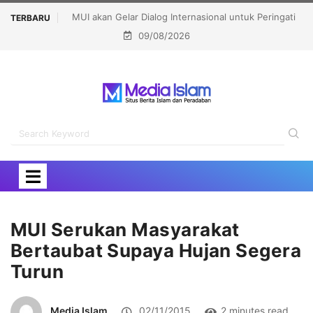
 Dialog Internasional untuk Peringati
Bupati Aceh Besar Harap Masjid 
TERBARU
09/08/2026
mbakaran Masjidil Aqsha
Pusat Pembinaan
MUI Serukan Masyarakat
Bertaubat Supaya Hujan Segera
Turun
Media Islam
02/11/2015
2 minutes read