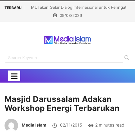
al untuk Peringati
Bupati Aceh Besar Harap Masjid Ibnu Abu Bakar Jad
TERBARU
09/08/2026
Aqsha
Pusat Pembinaan Umat
Masjid Darussalam Adakan
Workshop Energi Terbarukan
Media Islam
02/11/2015
2 minutes read