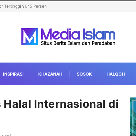
Al-Qur’an Inklusif, MTQ Nasional 2026 di Semarang
ibisi Disabilitas Rungu
INSPIRASI
KHAZANAH
SOSOK
HALQOH
Halal Internasional di
s read