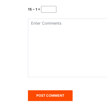
15 − 1 =