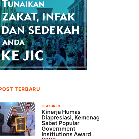
POST TERBARU
FEATURED
Kinerja Humas
Diapresiasi, Kemenag
Sabet Popular
Government
Institutions Award