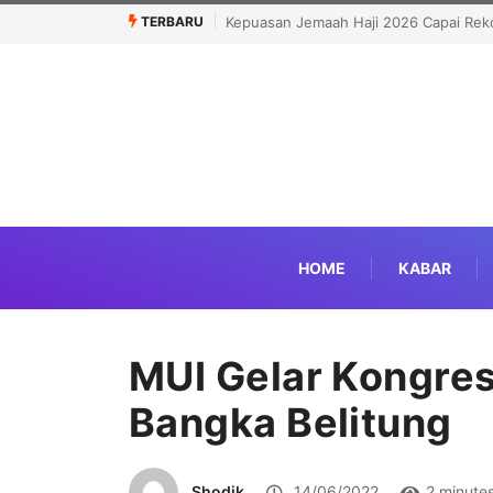
TERBARU
uasan Jemaah Haji 2026 Capai Rekor Tertinggi 91,45 Persen
Bawa Syiar 
Hadirkan Eks
HOME
KABAR
MUI Gelar Kongres 
Bangka Belitung
Shodik
14/06/2022
2 minute