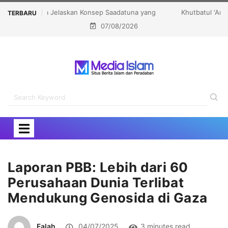
Khutbatul ‘Arsy Darunnajah, Meneguhkan Tradisi
TERBARU
07/08/2026
Pesantren untuk Pencetakan Karakter Bangsa
Laporan PBB: Lebih dari 60
Perusahaan Dunia Terlibat
Mendukung Genosida di Gaza
Falah
04/07/2025
3 minutes read