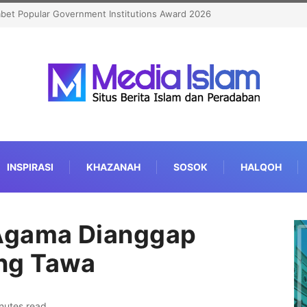
Kian Berkualitas
INSPIRASI
KHAZANAH
SOSOK
HALQOH
Agama Dianggap
ng Tawa
nutes read