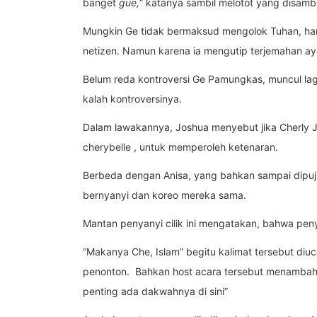
banget
gue,
” katanya sambil melotot yang disamb
Mungkin Ge tidak bermaksud mengolok Tuhan, ha
netizen. Namun karena ia mengutip terjemahan ay
Belum reda kontroversi Ge Pamungkas, muncul la
kalah kontroversinya.
Dalam lawakannya, Joshua menyebut jika Cherly J
cherybelle , untuk memperoleh ketenaran.
Berbeda dengan Anisa, yang bahkan sampai dipuji-
bernyanyi dan koreo mereka sama.
Mantan penyanyi cilik ini mengatakan, bahwa peny
“Makanya Che, Islam” begitu kalimat tersebut di
penonton. Bahkan host acara tersebut menambahka
penting ada dakwahnya di sini”