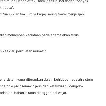
tad muda Hanan Attaki. Komunitas ini berslogan “banyak
it dosa”.
 Siauw dan tim. Tim yukngaji sering travel menjelajahi
allah menambah kecintaan pada agama akan terus
n kita dari perbuatan mubazir.
arena sistem yang diterapkan dalam kehidupan adalah sistem
gga pola pikir semakin jauh dari ketakwaan. Mengolok
iat jadi bahan lelucon dianggap hal wajar.