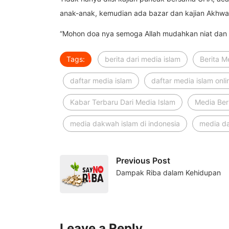
anak-anak, kemudian ada bazar dan kajian Akhwat 
“Mohon doa nya semoga Allah mudahkan niat dan 
Tags:
berita dari media islam
Berita M
daftar media islam
daftar media islam onli
Kabar Terbaru Dari Media Islam
Media Beri
media dakwah islam di indonesia
media da
Previous Post
Dampak Riba dalam Kehidupan
Leave a Reply