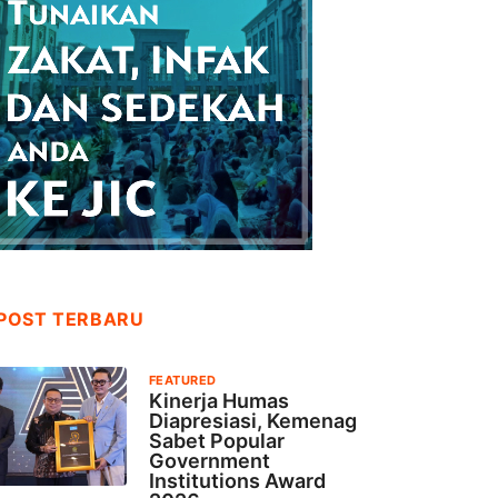
POST TERBARU
FEATURED
Kinerja Humas
Diapresiasi, Kemenag
Sabet Popular
Government
Institutions Award