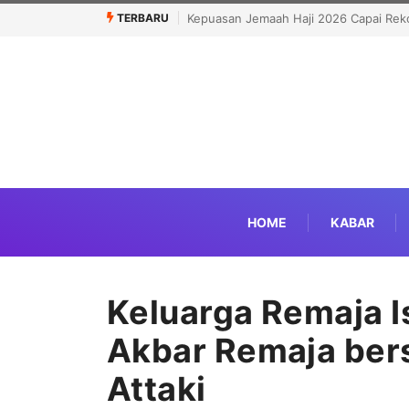
TERBARU
Capai Rekor Tertinggi 91,45 Persen
Politisi Muslim Berpeluang jadi Sena
Kandidat Pro-Israel
HOME
KABAR
Keluarga Remaja I
Akbar Remaja ber
Attaki