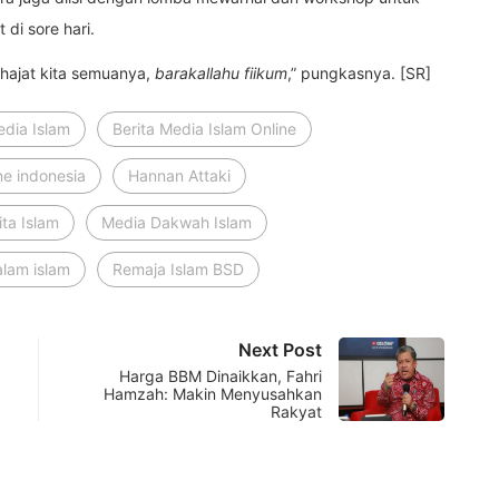
di sore hari.
hajat kita semuanya,
barakallahu fiikum
,” pungkasnya. [SR]
edia Islam
Berita Media Islam Online
ne indonesia
Hannan Attaki
ta Islam
Media Dakwah Islam
lam islam
Remaja Islam BSD
Next Post
Harga BBM Dinaikkan, Fahri
Hamzah: Makin Menyusahkan
Rakyat