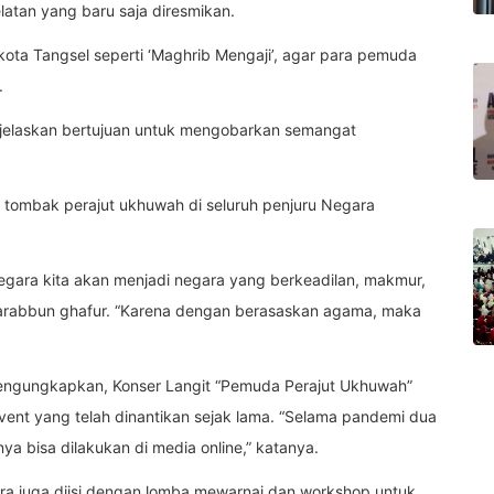
atan yang baru saja diresmikan.
ota Tangsel seperti ‘Maghrib Mengaji’, agar para pemuda
.
enjelaskan bertujuan untuk mengobarkan semangat
 tombak perajut ukhuwah di seluruh penjuru Negara
 negara kita akan menjadi negara yang berkeadilan, makmur,
warabbun ghafur. “Karena dengan berasaskan agama, maka
mengungkapkan, Konser Langit “Pemuda Perajut Ukhuwah”
ent yang telah dinantikan sejak lama. “Selama pandemi dua
a bisa dilakukan di media online,” katanya.
ara juga diisi dengan lomba mewarnai dan workshop untuk