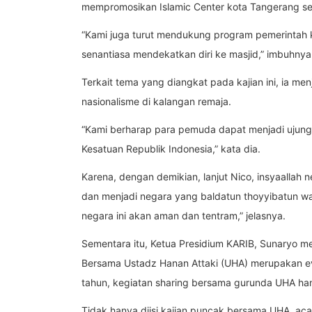
mempromosikan Islamic Center kota Tangerang sel
“Kami juga turut mendukung program pemerintah k
senantiasa mendekatkan diri ke masjid,” imbuhnya
Terkait tema yang diangkat pada kajian ini, ia m
nasionalisme di kalangan remaja.
“Kami berharap para pemuda dapat menjadi ujung
Kesatuan Republik Indonesia,” kata dia.
Karena, dengan demikian, lanjut Nico, insyaallah
dan menjadi negara yang baldatun thoyyibatun 
negara ini akan aman dan tentram,” jelasnya.
Sementara itu, Ketua Presidium KARIB, Sunaryo 
Bersama Ustadz Hanan Attaki (UHA) merupakan ev
tahun, kegiatan sharing bersama gurunda UHA hany
Tidak hanya diisi kajian puncak bersama UHA, ac