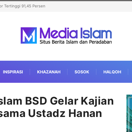
t Michigan, Kalahkan
INSPIRASI
KHAZANAH
SOSOK
HALQOH
slam BSD Gelar Kajian
sama Ustadz Hanan