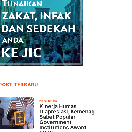
POST TERBARU
FEATURED
Kinerja Humas
Diapresiasi, Kemenag
Sabet Popular
Government
Institutions Award