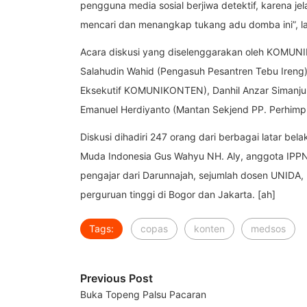
pengguna media sosial berjiwa detektif, karena jel
mencari dan menangkap tukang adu domba ini”, la
Acara diskusi yang diselenggarakan oleh KOMUNIKO
Salahudin Wahid (Pengasuh Pesantren Tebu Ireng),
Eksekutif KOMUNIKONTEN), Danhil Anzar Simanj
Emanuel Herdiyanto (Mantan Sekjend PP. Perhimpu
Diskusi dihadiri 247 orang dari berbagai latar b
Muda Indonesia Gus Wahyu NH. Aly, anggota IPPNU
pengajar dari Darunnajah, sejumlah dosen UNIDA,
perguruan tinggi di Bogor dan Jakarta. [ah]
Tags:
copas
konten
medsos
Previous Post
Buka Topeng Palsu Pacaran