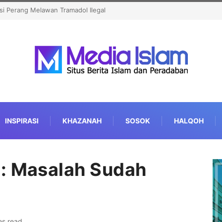
mono Anung Targetkan Jakarta Juara Umum MTQ Nasional
INSPIRASI
KHAZANAH
SOSOK
HALQOH
p: Masalah Sudah
es read