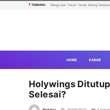
TERBARU
Tutup MTQ Piala Gubernur 2026, Pra
HOME
KABAR
Holywings Ditutu
Selesai?
Redaksi
30/06/2022
4 minut