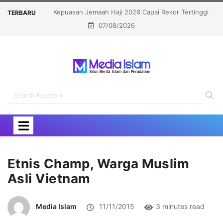
ji 2026 Capai Rekor Tertinggi
Politisi Muslim Berpeluang jadi Sen
TERBARU
07/08/2026
91,45 Persen
Kalahkan Kandidat Pro-Isr
Etnis Champ, Warga Muslim
Asli Vietnam
Media Islam
11/11/2015
3 minutes read