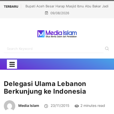
ap Masjid Ibnu Abu Bakar Jadi
Lomba dan Karnaval HUT RI Jangan Jad
TERBARU
09/08/2026
Pembinaan Umat
dan Kampanye LGBT
Delegasi Ulama Lebanon
Berkunjung ke Indonesia
Media Islam
23/11/2015
2 minutes read