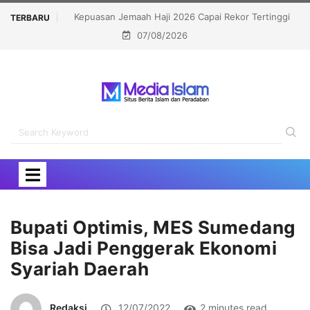
26 Capai Rekor Tertinggi
Bongkar Siasat Israel Musnahkan Kamp Pe
TERBARU
07/08/2026
 Persen
OKI Kecam Serangan di Yerusalem
Bupati Optimis, MES Sumedang
Bisa Jadi Penggerak Ekonomi
Syariah Daerah
Redaksi
12/07/2022
2 minutes read