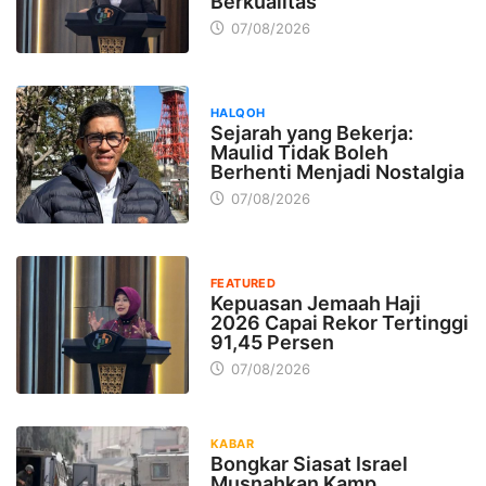
Berkualitas
07/08/2026
HALQOH
Sejarah yang Bekerja:
Maulid Tidak Boleh
Berhenti Menjadi Nostalgia
07/08/2026
FEATURED
Kepuasan Jemaah Haji
2026 Capai Rekor Tertinggi
91,45 Persen
07/08/2026
KABAR
Bongkar Siasat Israel
Musnahkan Kamp