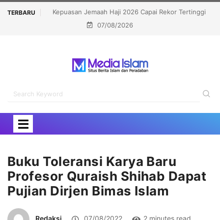
kor Tertinggi
Bongkar Siasat Israel Musnahkan Kamp Pengungsi,
TERBARU
07/08/2026
OKI Kecam Serangan di Yerusalem
Buku Toleransi Karya Baru
Profesor Quraish Shihab Dapat
Pujian Dirjen Bimas Islam
Redaksi
07/08/2022
2 minutes read