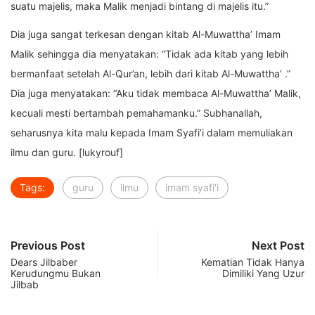
suatu majelis, maka Malik menjadi bintang di majelis itu.”
Dia juga sangat terkesan dengan kitab Al-Muwattha’ Imam
Malik sehingga dia menyatakan: “Tidak ada kitab yang lebih
bermanfaat setelah Al-Qur’an, lebih dari kitab Al-Muwattha’ .”
Dia juga menyatakan: “Aku tidak membaca Al-Muwattha’ Malik,
kecuali mesti bertambah pemahamanku.” Subhanallah,
seharusnya kita malu kepada Imam Syafi’i dalam memuliakan
ilmu dan guru. [lukyrouf]
Tags:
guru
ilmu
imam syafi'i
Previous Post
Next Post
Dears Jilbaber
Kematian Tidak Hanya
Kerudungmu Bukan
Dimiliki Yang Uzur
Jilbab