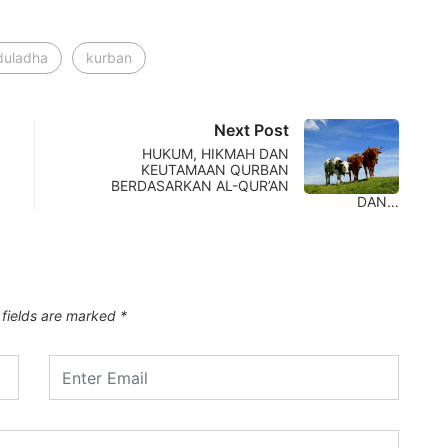
duladha
kurban
Next Post
HUKUM, HIKMAH DAN
KEUTAMAAN QURBAN
BERDASARKAN AL-QUR’AN
DAN…
 fields are marked
*