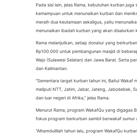
Pada sisi lain, jelas Rama, kebutuhan kurban juga
kemampuan untuk menunaikan kurban dan menikm
meraih dua keutamaan sekaligus, yaitu menunaik
menunaikan ibadah kurban yang akan disalurkan
Rama melanjutkan, setiap donatur yang berkurban 
Rp100.000 untuk pembangunan masjid di beberapa
Wajo (Sulawesi Selatan) dan Jawa Barat. Serta p
dan Kalimantan.
“Sementara target kurban tahun ini, Baitul Waka
meliputi NTT, Jatim, Jabar, Jateng, Jabodebek, 
dan luar negeri di Afrika,” jelas Rama.
Menurut Rama, program WakafQu yang digagas Bai
fokus program berkurban sambil berwakaf sumur ai
“Alhamdulillah tahun lalu, program WakafQu kurban