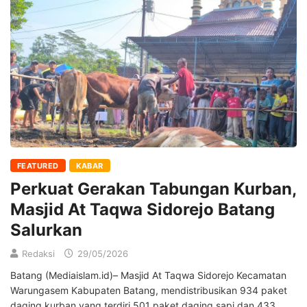
FEATURED
KABAR
Perkuat Gerakan Tabungan Kurban,
Masjid At Taqwa Sidorejo Batang
Salurkan
Redaksi
29/05/2026
Batang (Mediaislam.id)– Masjid At Taqwa Sidorejo Kecamatan
Warungasem Kabupaten Batang, mendistribusikan 934 paket
daging kurban yang terdiri 501 paket daging sapi dan 433