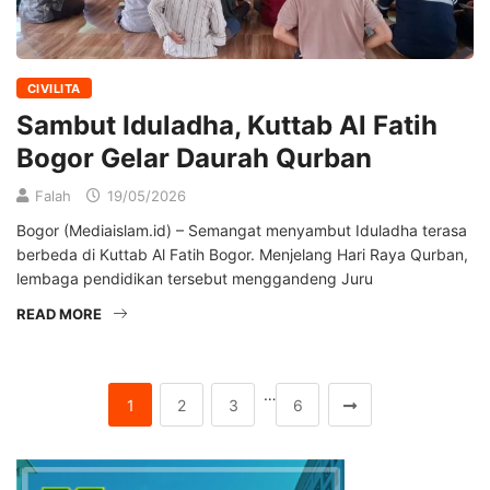
CIVILITA
Sambut Iduladha, Kuttab Al Fatih
Bogor Gelar Daurah Qurban
Falah
19/05/2026
Bogor (Mediaislam.id) – Semangat menyambut Iduladha terasa
berbeda di Kuttab Al Fatih Bogor. Menjelang Hari Raya Qurban,
lembaga pendidikan tersebut menggandeng Juru
READ MORE
…
1
2
3
6