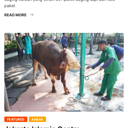
paket
READ MORE
FEATURED
KABAR