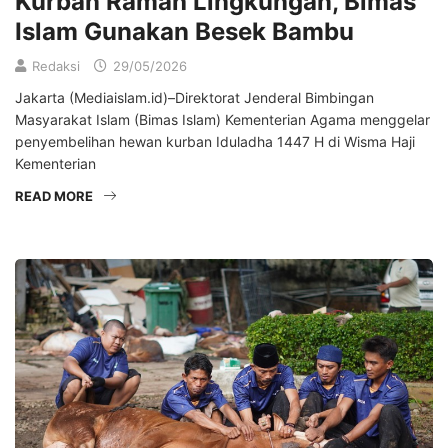
Kurban Ramah Lingkungan, Bimas
Islam Gunakan Besek Bambu
Redaksi
29/05/2026
Jakarta (Mediaislam.id)–Direktorat Jenderal Bimbingan
Masyarakat Islam (Bimas Islam) Kementerian Agama menggelar
penyembelihan hewan kurban Iduladha 1447 H di Wisma Haji
Kementerian
READ MORE