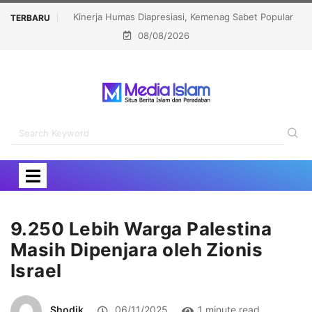
Humas Diapresiasi, Kemenag Sabet Popular
Menhaj: IKLHI 2026 Bukti La
TERBARU
08/08/2026
overnment Institutions Award 2026
9.250 Lebih Warga Palestina
Masih Dipenjara oleh Zionis
Israel
Shodik
06/11/2025
1 minute read