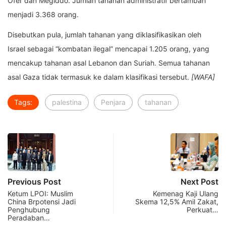
Ofer dan Megiddo. Jumlah tahanan administratif bertambah
menjadi 3.368 orang.
Disebutkan pula, jumlah tahanan yang diklasifikasikan oleh
Israel sebagai “kombatan ilegal” mencapai 1.205 orang, yang
mencakup tahanan asal Lebanon dan Suriah. Semua tahanan
asal Gaza tidak termasuk ke dalam klasifikasi tersebut.
[WAFA]
Tags:
palestina
Penjara
tahanan
Previous Post
Next Post
Ketum LPOI: Muslim
Kemenag Kaji Ulang
China Brpotensi Jadi
Skema 12,5% Amil Zakat,
Penghubung
Perkuat…
Peradaban…