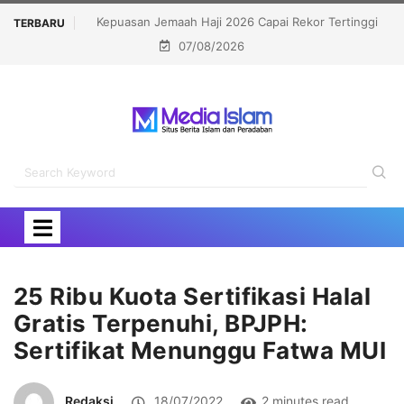
ekor Tertinggi
Politisi Muslim Berpeluang jadi Senat Michigan,
TERBARU
07/08/2026
Kalahkan Kandidat Pro-Israel
25 Ribu Kuota Sertifikasi Halal
Gratis Terpenuhi, BPJPH:
Sertifikat Menunggu Fatwa MUI
Redaksi
18/07/2022
2 minutes read