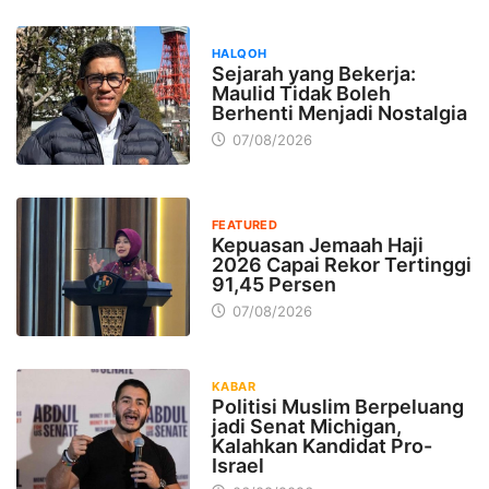
HALQOH
Sejarah yang Bekerja:
Maulid Tidak Boleh
Berhenti Menjadi Nostalgia
07/08/2026
FEATURED
Kepuasan Jemaah Haji
2026 Capai Rekor Tertinggi
91,45 Persen
07/08/2026
KABAR
Politisi Muslim Berpeluang
jadi Senat Michigan,
Kalahkan Kandidat Pro-
Israel