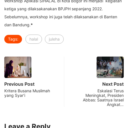
Workshop Aplikasi SIHALAL di Kota Bogor ini menjadi kegiatan
ketiga yang dilaksakanakan BPJPH sepanjang 2022.
Sebelumnya, workshop ini juga telah dilaksanakan di Banten
dan Bandung.
*
Tags:
halal
juleha
Previous Post
Next Post
Kritera Busana Muslimah
Eskalasi Terus
yang Syar’i
Meningkat, Presiden
Abbas: Saatnya Israel
Angkat…
Leave a Reply