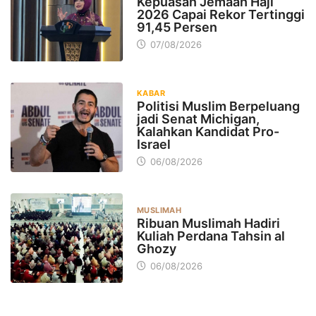
Kepuasan Jemaah Haji
2026 Capai Rekor Tertinggi
91,45 Persen
07/08/2026
KABAR
Politisi Muslim Berpeluang
jadi Senat Michigan,
Kalahkan Kandidat Pro-
Israel
06/08/2026
MUSLIMAH
Ribuan Muslimah Hadiri
Kuliah Perdana Tahsin al
Ghozy
06/08/2026