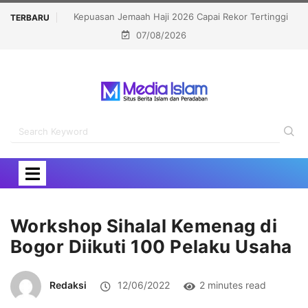
ekor Tertinggi
Politisi Muslim Berpeluang jadi Senat Michigan,
TERBARU
07/08/2026
Kalahkan Kandidat Pro-Israel
Workshop Sihalal Kemenag di
Bogor Diikuti 100 Pelaku Usaha
Redaksi
12/06/2022
2 minutes read