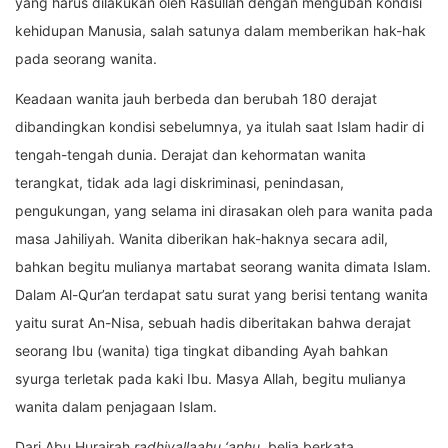
yang harus dilakukan oleh Rasullah dengan mengubah kondisi
kehidupan Manusia, salah satunya dalam memberikan hak-hak
pada seorang wanita.
Keadaan wanita jauh berbeda dan berubah 180 derajat
dibandingkan kondisi sebelumnya, ya itulah saat Islam hadir di
tengah-tengah dunia. Derajat dan kehormatan wanita
terangkat, tidak ada lagi diskriminasi, penindasan,
pengukungan, yang selama ini dirasakan oleh para wanita pada
masa Jahiliyah. Wanita diberikan hak-haknya secara adil,
bahkan begitu mulianya martabat seorang wanita dimata Islam.
Dalam Al-Qur’an terdapat satu surat yang berisi tentang wanita
yaitu surat An-Nisa, sebuah hadis diberitakan bahwa derajat
seorang Ibu (wanita) tiga tingkat dibanding Ayah bahkan
syurga terletak pada kaki Ibu. Masya Allah, begitu mulianya
wanita dalam penjagaan Islam.
Dari Abu Hurairah
radhiyallaahu ‘anhu
, belia berkata,