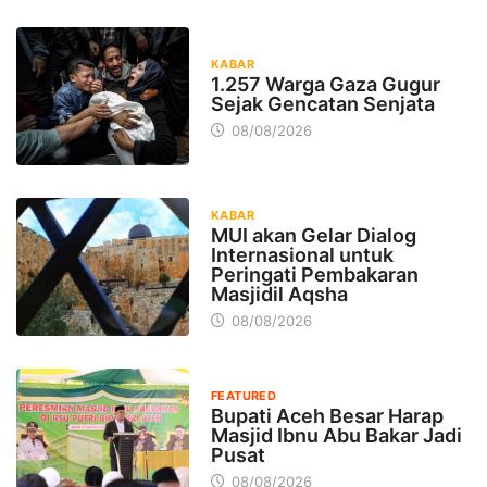
KABAR
1.257 Warga Gaza Gugur
Sejak Gencatan Senjata
08/08/2026
KABAR
MUI akan Gelar Dialog
Internasional untuk
Peringati Pembakaran
Masjidil Aqsha
08/08/2026
FEATURED
Bupati Aceh Besar Harap
Masjid Ibnu Abu Bakar Jadi
Pusat
08/08/2026