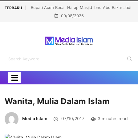
u Abu Bakar Jadi
Lomba dan Karnaval HUT RI Jangan Jadi Ajang Judi
TERBARU
09/08/2026
at
dan Kampanye LGBT
Wanita, Mulia Dalam Islam
Media Islam
07/10/2017
3 minutes read