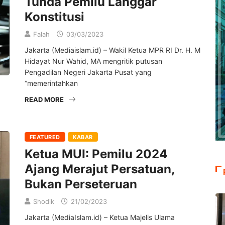
Tunda Pemilu Langgar
Konstitusi
Falah
03/03/2023
Jakarta (Mediaislam.id) – Wakil Ketua MPR RI Dr. H. M
Hidayat Nur Wahid, MA mengritik putusan
Pengadilan Negeri Jakarta Pusat yang
“memerintahkan
READ MORE
FEATURED
KABAR
Ketua MUI: Pemilu 2024
Ajang Merajut Persatuan,
Bukan Perseteruan
Shodik
21/02/2023
Jakarta (MediaIslam.id) – Ketua Majelis Ulama