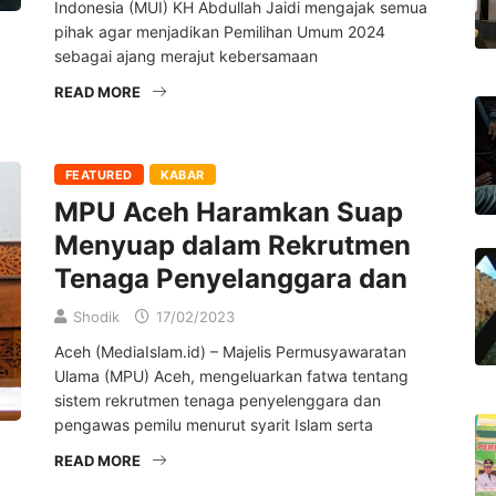
Indonesia (MUI) KH Abdullah Jaidi mengajak semua
pihak agar menjadikan Pemilihan Umum 2024
sebagai ajang merajut kebersamaan
READ MORE
FEATURED
KABAR
MPU Aceh Haramkan Suap
Menyuap dalam Rekrutmen
Tenaga Penyelanggara dan
Shodik
17/02/2023
Aceh (MediaIslam.id) – Majelis Permusyawaratan
Ulama (MPU) Aceh, mengeluarkan fatwa tentang
sistem rekrutmen tenaga penyelenggara dan
pengawas pemilu menurut syarit Islam serta
READ MORE