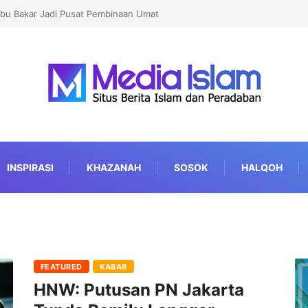
 Pembinaan Umat
Lomba dan Karnaval HUT RI Jangan Jadi Ajang Judi da
INSPIRASI
KHAZANAH
SOSOK
HALQOH
FEATURED
KABAR
HNW: Putusan PN Jakarta