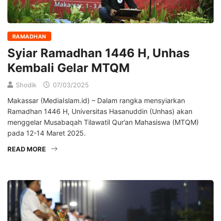
RAMADHAN
Syiar Ramadhan 1446 H, Unhas
Kembali Gelar MTQM
Shodik
07/03/2025
Makassar (MediaIslam.id) – Dalam rangka mensyiarkan
Ramadhan 1446 H, Universitas Hasanuddin (Unhas) akan
menggelar Musabaqah Tilawatil Qur’an Mahasiswa (MTQM)
pada 12-14 Maret 2025.
READ MORE