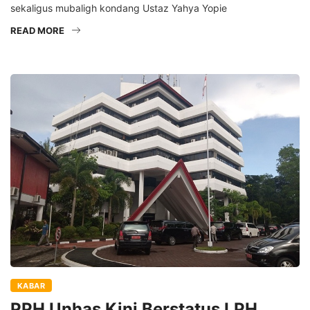
sekaligus mubaligh kondang Ustaz Yahya Yopie
READ MORE
KABAR
PPH Unhas Kini Berstatus LPH