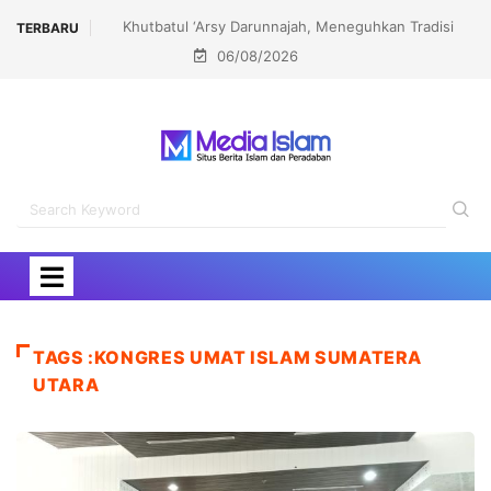
hkan Tradisi
MUI DKI Jakarta Perkuat Budaya Tabayun Lewat
TERBARU
06/08/2026
kter Bangsa
Workshop Cek Fakta
TAGS :KONGRES UMAT ISLAM SUMATERA
UTARA