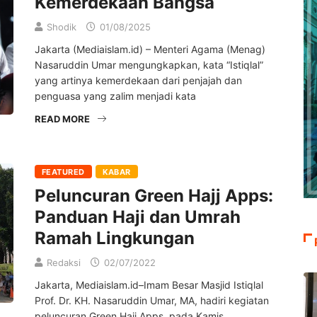
Kemerdekaan Bangsa
Shodik
01/08/2025
Jakarta (Mediaislam.id) – Menteri Agama (Menag)
Nasaruddin Umar mengungkapkan, kata “Istiqlal”
yang artinya kemerdekaan dari penjajah dan
penguasa yang zalim menjadi kata
READ MORE
FEATURED
KABAR
Peluncuran Green Hajj Apps:
Panduan Haji dan Umrah
Ramah Lingkungan
Redaksi
02/07/2022
Jakarta, Mediaislam.id–Imam Besar Masjid Istiqlal
Prof. Dr. KH. Nasaruddin Umar, MA, hadiri kegiatan
peluncuran Green Hajj Apps, pada Kamis