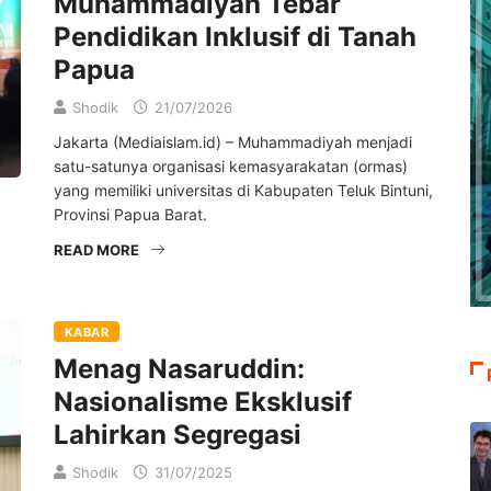
Muhammadiyah Tebar
Pendidikan Inklusif di Tanah
Papua
Shodik
21/07/2026
Jakarta (Mediaislam.id) – Muhammadiyah menjadi
satu-satunya organisasi kemasyarakatan (ormas)
yang memiliki universitas di Kabupaten Teluk Bintuni,
Provinsi Papua Barat.
READ MORE
KABAR
Menag Nasaruddin:
Nasionalisme Eksklusif
Lahirkan Segregasi
Shodik
31/07/2025