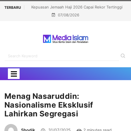
ah Haji 2026 Capai Rekor Tertinggi
Infokom MUI DKI: Sesat Map Masi
TERBARU
07/08/2026
91,45 Persen
Sesat Digital Dampakn
Menag Nasaruddin:
Nasionalisme Eksklusif
Lahirkan Segregasi
Shodik
31/07/2025
2 minutes read